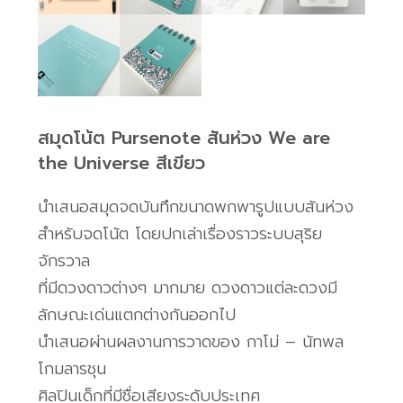
สมุดโน้ต Pursenote สันห่วง We are
the Universe สีเขียว
นำเสนอสมุดจดบันทึกขนาดพกพารูปแบบสันห่วง
สำหรับจดโน้ต โดยปกเล่าเรื่องราวระบบสุริย
จักรวาล
ที่มีดวงดาวต่างๆ มากมาย ดวงดาวแต่ละดวงมี
ลักษณะเด่นแตกต่างกันออกไป
นำเสนอผ่านผลงานการวาดของ กาโม่ – นัทพล
โกมลารชุน
ศิลปินเด็กที่มีชื่อเสียงระดับประเทศ