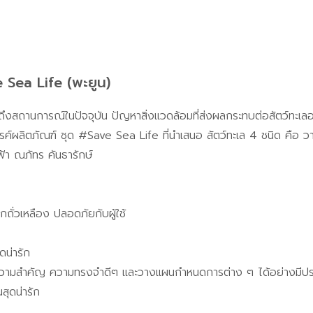
 Sea Life (พะยูน)
สถานการณ์ในปัจจุบัน ปัญหาสิ่งแวดล้อมที่ส่งผลกระทบต่อสัตว์ทะเลอย่า
ค์ผลิตภัณฑ์ ชุด #Save Sea Life ที่นำเสนอ สัตว์ทะเล 4 ชนิด คือ วาฬ
าฟ้า ณภัทร คันธารักษ์
ั่วเหลือง ปลอดภัยกับผู้ใช้
ดน่ารัก
ข้อความสำคัญ ความทรงจำดีๆ และวางแผนกำหนดการต่าง ๆ ได้อย่างมีปร
สุดน่ารัก