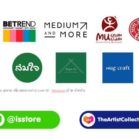
ด ณ จุดขาย หรือ สอบถามทาง Line ID :
@isstore
(มี @ นำหน้า)