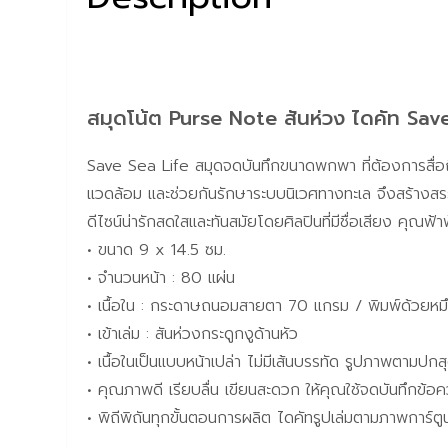
สมุดโน้ต Purse Note สันห่วง ไดคัท Save
Save Sea Life สมุดจดบันทึกขนาดพกพา ที่ต้องการสื่อถึง
แวดล้อม และช่วยกันรักษาระบบนิเวศทางทะเล จึงสร้างสรร
ดีไซน์น่ารักสดใสและทันสมัยโดยศิลปินที่มีชื่อเสียง คุณฟ้
• ขนาด 9 x 14.5 ซม.
• จำนวนหน้า : 80 แผ่น
• เนื้อใน : กระดาษถนอมสายตา 70 แกรม / พิมพ์ด้วยหมึกถ
• เข้าเล่ม : สันห่วงกระดูกงูด้านหัว
• เนื้อในเป็นแบบหน้าเปล่า ไม่มีเส้นบรรทัด รูปภาพตามปกสุ
• คุณภาพดี เรียบลื่น เขียนสะดวก ให้คุณใช้จดบันทึก
• พิถีพิถันทุกขั้นตอนการผลิต ไดคัทรูปเล่มตามภาพการ์ตูน