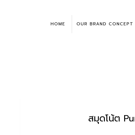
Skip
to
content
HOME
OUR BRAND CONCEPT
สมุดโน้ต Pu