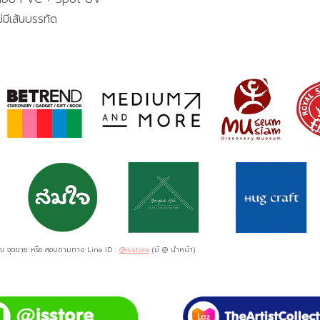
่มีเส้นบรรทัด
ด ณ จุดขาย หรือ สอบถามทาง Line ID :
@isstore
(มี @ นำหน้า)