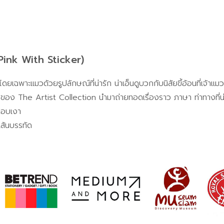
ink With Sticker)
โดยเฉพาะแมวด้วยรูปลักษณ์ที่น่ารัก น่าเอ็นดูบวกกับนิสัยขี้อ้อนที่เจ้าแม
ินของ The Artist Collection นำมาถ่ายทอดเรื่องราว ภาษา ท่าทางที่น่า
ือบเงา
เส้นบรรทัด