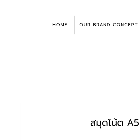
Skip
to
content
HOME
OUR BRAND CONCEPT
สมุดโน้ต A5