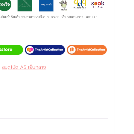
ันในแต่ละร้านค้า สอบถามรายละเอียด ณ จุดขาย หรือ สอบถามทาง Line ID :
,
สมุดโน้ต A5 เย็บกลาง