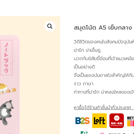
สมุดโน้ต A5 เย็บกลาง
วิถีชีวิตของคนในสังคมปัจจุบันห
น่ารัก น่าเอ็นดู
บวกกับนิสัยขี้อ้อนที่เจ้าแมวเหม
เป็นอย่างดี
จึงเป็นแรงบันดาลใจสำคัญให้กั
ราว ภาษา
ท่าทางที่น่ารัก น่าหลงใหลของเจ้
หาซื้อได้ร้านค้าชั้นนำทั่วประเทศ :