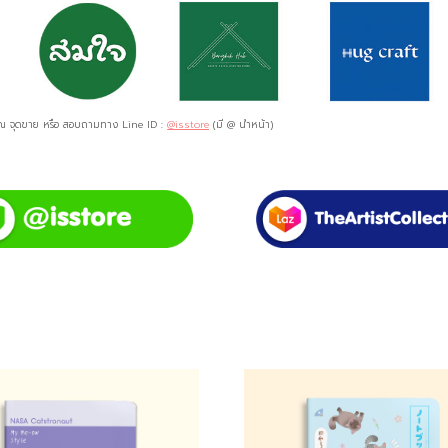
ด ณ จุดขาย หรือ สอบถามทาง Line ID :
@isstore
(มี @ นำหน้า)