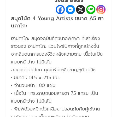
Social Media
สมุดโน้ต 4 Young Artists ขนาด A5 ฮา
นิกาโกะ
ฮานิกาโกะ สมุดจดบันทึกขนาดพกพา ที่เล่าเรื่อง
ราวของ ฮานิกาโกะ แวมไพร์ปีศาจที่ถูกสร้างขึ้น
จากจินตนาการของชีวิตหลังความตาย เนื้อในเป็น
แบบหน้าว่าง ไม่มีเส้น
ออกแบบปกโดย คุณเพ้นท์ฟ้า ชาญชุติวาณิช
• ขนาด : 14.5 x 21.5 ซม.
• จำนวนหน้า : 80 แผ่น
• เนื้อใน : กระดาษถนอมสายตา 75 แกรม เป็น
แบบหน้าว่าง ไม่มีเส้น
• พิมพ์ด้วยหมึกถั่วเหลือง ปลอดภัยกับผู้ใช้งาน
• เข้าเล่ม : การเย็บมุงหลังคา ไดคัทมุมมน