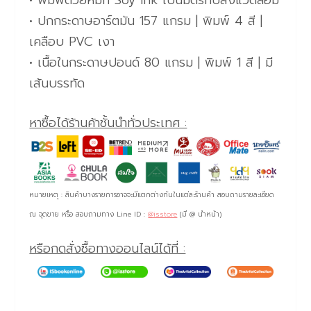
• พิมพ์ด้วยหมึก Soy Ink เป็นมิตรกับสิ่งแวดล้อม
• ปกกระดาษอาร์ตมัน 157 แกรม | พิมพ์ 4 สี |
เคลือบ PVC เงา
• เนื้อในกระดาษปอนด์ 80 แกรม | พิมพ์ 1 สี | มี
เส้นบรรทัด
หาซื้อได้ร้านค้าชั้นนำทั่วประเทศ :
หมายเหตุ : สินค้าบางรายการอาจจะมีแตกต่างกันในแต่ละร้านค้า สอบถามรายละเอียด
ณ จุดขาย หรือ สอบถามทาง Line ID :
@isstore
(มี @ นำหน้า)
หรือกดสั่งซื้อทางออนไลน์ได้ที่ :